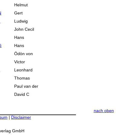
Helmut
N
Gert
G
Ludwig
John Cecil
Hans
G
Hans
Ödön von
Victor
A
Leonhard
Thomas
Paul van der
David C
nach oben
ssum
|
Disclaimer
verlag GmbH