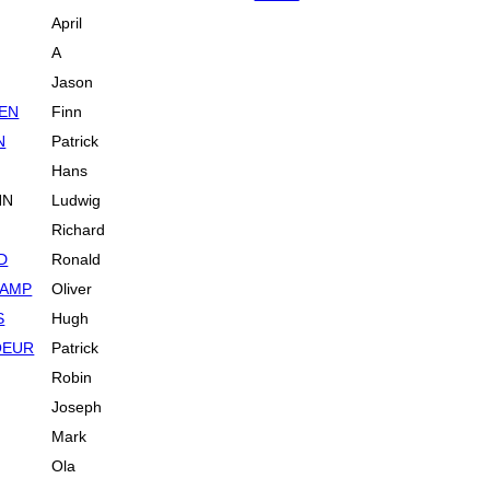
April
A
Jason
EN
Finn
N
Patrick
Hans
NN
Ludwig
Richard
D
Ronald
CAMP
Oliver
S
Hugh
OEUR
Patrick
Robin
Joseph
Mark
Ola