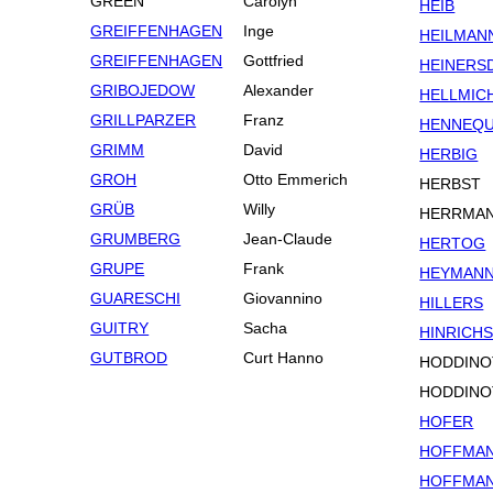
GREEN
Carolyn
HEIB
GREIFFENHAGEN
Inge
HEILMAN
GREIFFENHAGEN
Gottfried
HEINERS
GRIBOJEDOW
Alexander
HELLMIC
GRILLPARZER
Franz
HENNEQU
GRIMM
David
HERBIG
GROH
Otto Emmerich
HERBST
GRÜB
Willy
HERRMA
GRUMBERG
Jean-Claude
HERTOG
GRUPE
Frank
HEYMAN
GUARESCHI
Giovannino
HILLERS
GUITRY
Sacha
HINRICH
GUTBROD
Curt Hanno
HODDINO
HODDINO
HOFER
HOFFMA
HOFFMA