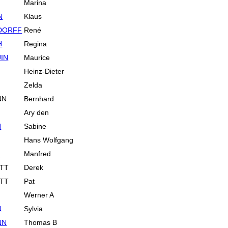
Marina
N
Klaus
DORFF
René
H
Regina
IN
Maurice
Heinz-Dieter
Zelda
NN
Bernhard
Ary den
N
Sabine
Hans Wolfgang
S
Manfred
TT
Derek
TT
Pat
Werner A
N
Sylvia
NN
Thomas B