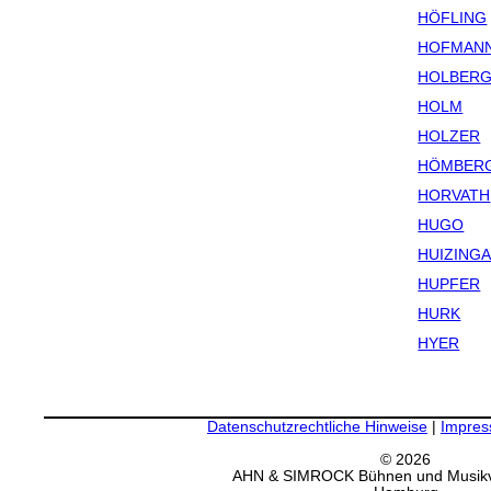
HÖFLING
HOFMAN
HOLBER
HOLM
HOLZER
HÖMBER
HORVATH
HUGO
HUIZING
HUPFER
HURK
HYER
Datenschutzrechtliche Hinweise
|
Impre
© 2026
AHN & SIMROCK Bühnen und Musik