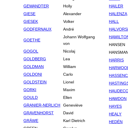
GEWANDTER
Holly
HAILER
GIESE
Alexander
HALENZA
GIESEK
Volker
HALL
GODFERNAUX
André
HALVORS
Johann Wolfgang
HAMILTO
GOETHE
von
HANSEN
GOGOL
Nicolaj
HANSMA
GOLDBERG
Lea
HARRIS
GOLDMAN
William
HARWOO
GOLDONI
Carlo
HASSEN
GOLDSTEIN
Lionel
HASTING
GORKI
Maxim
HAUDEC
GOULD
Ellen
HAWDON
GRANIER-NERLICH
Geneviève
HAYES
GRAVENHORST
David
HEALY
GRÄWE
Karl Dietrich
HEDÉN